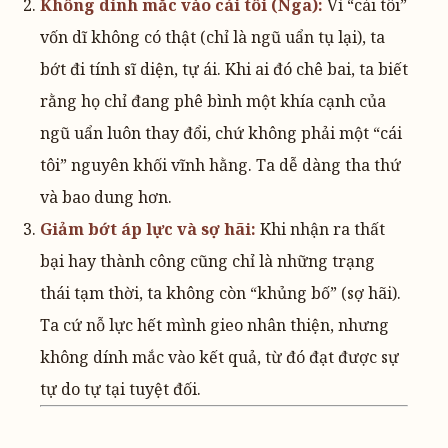
Không dính mắc vào cái tôi (Ngã):
Vì “cái tôi”
vốn dĩ không có thật (chỉ là ngũ uẩn tụ lại), ta
bớt đi tính sĩ diện, tự ái. Khi ai đó chê bai, ta biết
rằng họ chỉ đang phê bình một khía cạnh của
ngũ uẩn luôn thay đổi, chứ không phải một “cái
tôi” nguyên khối vĩnh hằng. Ta dễ dàng tha thứ
và bao dung hơn.
Giảm bớt áp lực và sợ hãi:
Khi nhận ra thất
bại hay thành công cũng chỉ là những trạng
thái tạm thời, ta không còn “khủng bố” (sợ hãi).
Ta cứ nỗ lực hết mình gieo nhân thiện, nhưng
không dính mắc vào kết quả, từ đó đạt được sự
tự do tự tại tuyệt đối.