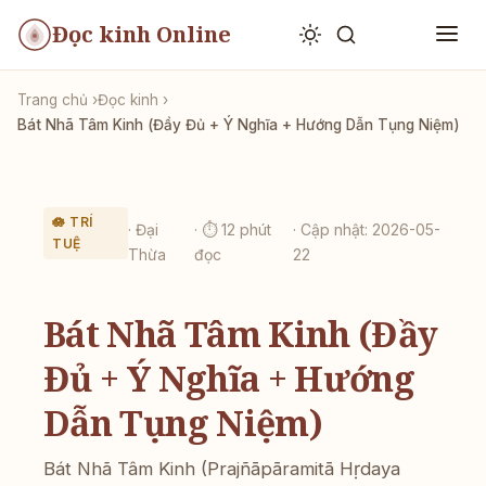
Đọc kinh Online
Trang chủ
Đọc kinh
Bát Nhã Tâm Kinh (Đầy Đủ + Ý Nghĩa + Hướng Dẫn Tụng Niệm)
🪷 TRÍ
· Đại
· ⏱ 12 phút
· Cập nhật: 2026-05-
TUỆ
Thừa
đọc
22
Bát Nhã Tâm Kinh (Đầy
Đủ + Ý Nghĩa + Hướng
Dẫn Tụng Niệm)
Bát Nhã Tâm Kinh (Prajñāpāramitā Hṛdaya