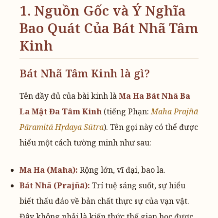
1. Nguồn Gốc và Ý Nghĩa
Bao Quát Của Bát Nhã Tâm
Kinh
Bát Nhã Tâm Kinh là gì?
Tên đầy đủ của bài kinh là
Ma Ha Bát Nhã Ba
La Mật Đa Tâm Kinh
(tiếng Phạn:
Maha Prajñā
Pāramitā Hṛdaya Sūtra
). Tên gọi này có thể được
hiểu một cách tường minh như sau:
Ma Ha (Maha):
Rộng lớn, vĩ đại, bao la.
Bát Nhã (Prajñā):
Trí tuệ sáng suốt, sự hiểu
biết thấu đáo về bản chất thực sự của vạn vật.
Đây không phải là kiến thức thế gian học được