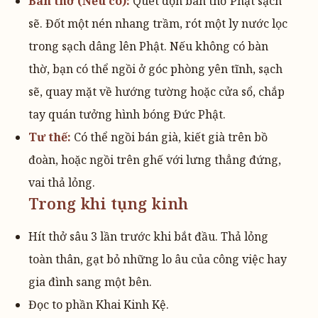
Bàn thờ (Nếu có):
Quét dọn ban thờ Phật sạch
sẽ. Đốt một nén nhang trầm, rót một ly nước lọc
trong sạch dâng lên Phật. Nếu không có bàn
thờ, bạn có thể ngồi ở góc phòng yên tĩnh, sạch
sẽ, quay mặt về hướng tường hoặc cửa sổ, chắp
tay quán tưởng hình bóng Đức Phật.
Tư thế:
Có thể ngồi bán già, kiết già trên bồ
đoàn, hoặc ngồi trên ghế với lưng thẳng đứng,
vai thả lỏng.
Trong khi tụng kinh
Hít thở sâu 3 lần trước khi bắt đầu. Thả lỏng
toàn thân, gạt bỏ những lo âu của công việc hay
gia đình sang một bên.
Đọc to phần Khai Kinh Kệ.