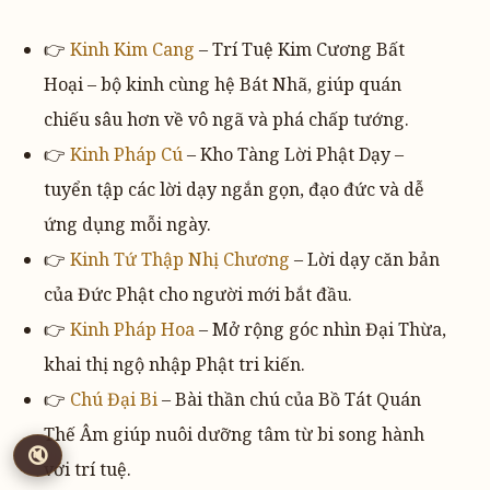
👉
Kinh Kim Cang
– Trí Tuệ Kim Cương Bất
Hoại – bộ kinh cùng hệ Bát Nhã, giúp quán
chiếu sâu hơn về vô ngã và phá chấp tướng.
👉
Kinh Pháp Cú
– Kho Tàng Lời Phật Dạy –
tuyển tập các lời dạy ngắn gọn, đạo đức và dễ
ứng dụng mỗi ngày.
👉
Kinh Tứ Thập Nhị Chương
– Lời dạy căn bản
của Đức Phật cho người mới bắt đầu.
👉
Kinh Pháp Hoa
– Mở rộng góc nhìn Đại Thừa,
khai thị ngộ nhập Phật tri kiến.
👉
Chú Đại Bi
– Bài thần chú của Bồ Tát Quán
Thế Âm giúp nuôi dưỡng tâm từ bi song hành
🔇
1x
với trí tuệ.