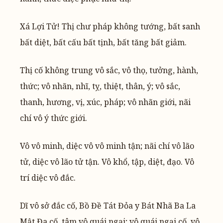
Xá Lợi Tử! Thị chư pháp không tướng, bất sanh
bất diệt, bất cấu bất tịnh, bất tăng bất giảm.
Thị cố không trung vô sắc, vô thọ, tưởng, hành,
thức; vô nhãn, nhĩ, tỵ, thiệt, thân, ý; vô sắc,
thanh, hương, vị, xúc, pháp; vô nhãn giới, nãi
chí vô ý thức giới.
Vô vô minh, diệc vô vô minh tận; nãi chí vô lão
tử, diệc vô lão tử tận. Vô khổ, tập, diệt, đạo. Vô
trí diệc vô đắc.
Dĩ vô sở đắc cố, Bồ Đề Tát Đỏa y Bát Nhã Ba La
Mật Đa cố, tâm vô quái ngại; vô quái ngại cố, vô