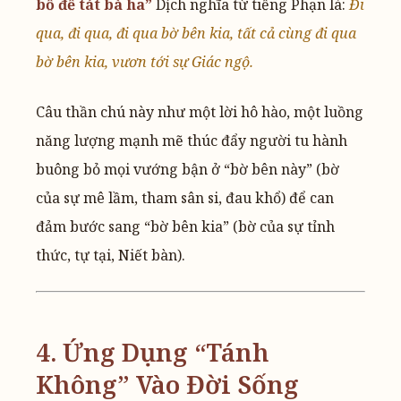
bồ đề tát bà ha”
Dịch nghĩa từ tiếng Phạn là:
Đi
qua, đi qua, đi qua bờ bên kia, tất cả cùng đi qua
bờ bên kia, vươn tới sự Giác ngộ.
Câu thần chú này như một lời hô hào, một luồng
năng lượng mạnh mẽ thúc đẩy người tu hành
buông bỏ mọi vướng bận ở “bờ bên này” (bờ
của sự mê lầm, tham sân si, đau khổ) để can
đảm bước sang “bờ bên kia” (bờ của sự tỉnh
thức, tự tại, Niết bàn).
4. Ứng Dụng “Tánh
Không” Vào Đời Sống