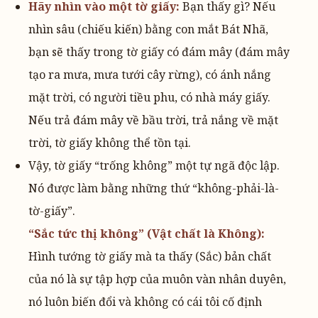
Hãy nhìn vào một tờ giấy:
Bạn thấy gì? Nếu
nhìn sâu (chiếu kiến) bằng con mắt Bát Nhã,
bạn sẽ thấy trong tờ giấy có đám mây (đám mây
tạo ra mưa, mưa tưới cây rừng), có ánh nắng
mặt trời, có người tiều phu, có nhà máy giấy.
Nếu trả đám mây về bầu trời, trả nắng về mặt
trời, tờ giấy không thể tồn tại.
Vậy, tờ giấy “trống không” một tự ngã độc lập.
Nó được làm bằng những thứ “không-phải-là-
tờ-giấy”.
“Sắc tức thị không” (Vật chất là Không):
Hình tướng tờ giấy mà ta thấy (Sắc) bản chất
của nó là sự tập hợp của muôn vàn nhân duyên,
nó luôn biến đổi và không có cái tôi cố định