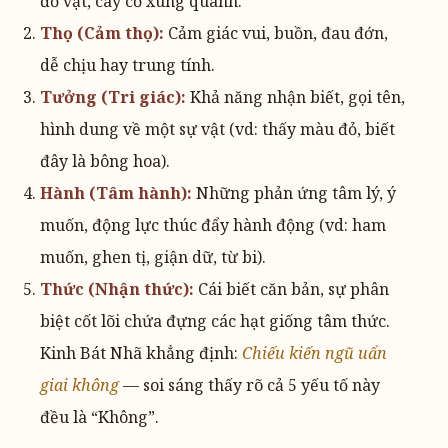
đồ vật, cây cỏ xung quanh.
Thọ (Cảm thọ):
Cảm giác vui, buồn, đau đớn,
dễ chịu hay trung tính.
Tưởng (Tri giác):
Khả năng nhận biết, gọi tên,
hình dung về một sự vật (vd: thấy màu đỏ, biết
đây là bông hoa).
Hành (Tâm hành):
Những phản ứng tâm lý, ý
muốn, động lực thúc đẩy hành động (vd: ham
muốn, ghen tị, giận dữ, từ bi).
Thức (Nhận thức):
Cái biết căn bản, sự phân
biệt cốt lõi chứa đựng các hạt giống tâm thức.
Kinh Bát Nhã khẳng định:
Chiếu kiến ngũ uẩn
giai không
— soi sáng thấy rõ cả 5 yếu tố này
đều là “Không”.