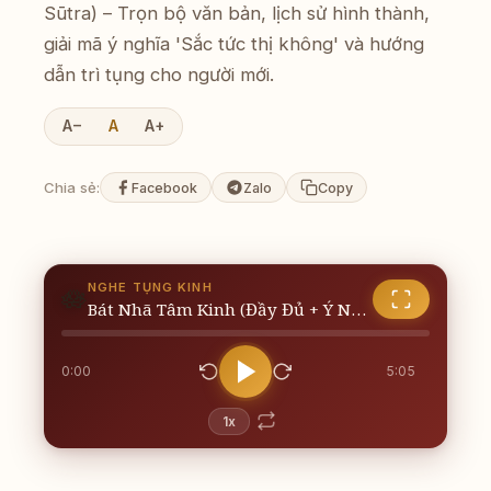
Sūtra) – Trọn bộ văn bản, lịch sử hình thành,
giải mã ý nghĩa 'Sắc tức thị không' và hướng
dẫn trì tụng cho người mới.
A−
A
A+
Chia sẻ:
Facebook
Zalo
Copy
NGHE TỤNG KINH
🪷
Bát Nhã Tâm Kinh (Đầy Đủ + Ý Nghĩa + Hướng Dẫn Tụng Niệm)
0:00
5:05
1x