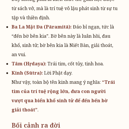
từ sách vở, mà là trí tuệ vô lậu phát sinh từ sự tu
tập và thiền định.
Ba La Mật Đa (Pāramitā):
Đáo bỉ ngạn, tức là
“đến bờ bên kia”. Bờ bên này là luân hồi, đau
khổ, sinh tử; bờ bên kia là Niết Bàn, giải thoát,
an vui.
Tâm (Hṛdaya):
Trái tim, cốt tủy, tinh hoa.
Kinh (Sūtra):
Lời Phật dạy.
Như vậy, toàn bộ tên kinh mang ý nghĩa:
“Trái
tim của trí tuệ rộng lớn, đưa con người
vượt qua biển khổ sinh tử để đến bến bờ
giải thoát”
.
Bối cảnh ra đời