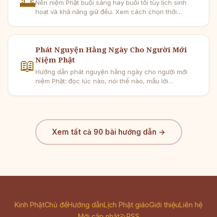
🌅
Nên niệm Phật buổi sáng hay buổi tối tùy lịch sinh
hoạt và khả năng giữ đều. Xem cách chọn thời
khóa 5–10 phút cho người mới.
Phát Nguyện Hằng Ngày Cho Người Mới
Niệm Phật
📖
Hướng dẫn phát nguyện hằng ngày cho người mới
niệm Phật: đọc lúc nào, nói thế nào, mẫu lời
nguyện ngắn và cách hồi hướng dễ giữ đều.
Xem tất cả 90 bài hướng dẫn →
Kinh Phật
Chủ đề
Hướng dẫn
Lịch Phật giáo
Giới thiệu
Liên hệ
Mới cập nhật
RSS