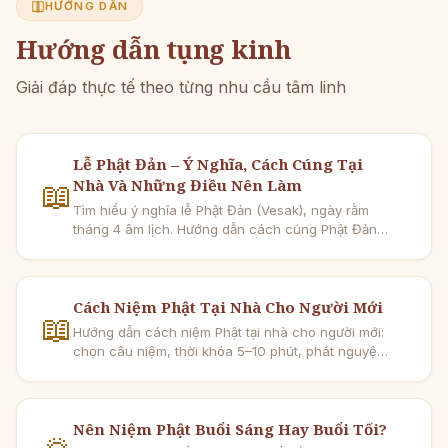
HƯỚNG DẪN
Hướng dẫn tụng kinh
Giải đáp thực tế theo từng nhu cầu tâm linh
Lễ Phật Đản – Ý Nghĩa, Cách Cúng Tại
Nhà Và Những Điều Nên Làm
📖
Tìm hiểu ý nghĩa lễ Phật Đản (Vesak), ngày rằm
tháng 4 âm lịch. Hướng dẫn cách cúng Phật Đản
tại nhà đơn giản, bài kinh nên tụng và những việc
thiện lành nên làm.
Cách Niệm Phật Tại Nhà Cho Người Mới
📖
Hướng dẫn cách niệm Phật tại nhà cho người mới:
chọn câu niệm, thời khóa 5–10 phút, phát nguyện,
hồi hướng và giữ đều mỗi ngày.
Nên Niệm Phật Buổi Sáng Hay Buổi Tối?