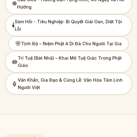
☸️
Hướng
Sám Hối - Tiêu Nghiệp: Bí Quyết Giải Oan, Diệt Tội
🕯️
Lỗi
🌸
Tịnh Độ – Niệm Phật A Di Đà Cho Người Tại Gia
Trí Tuệ (Bát Nhã) – Khai Mở Tuệ Giác Trong Phật
🪷
Giáo
Văn Khấn, Gia Đạo & Cúng Lễ: Văn Hóa Tâm Linh
🏮
Người Việt