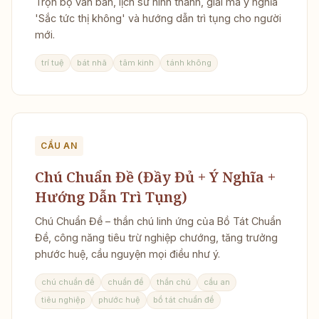
Trọn bộ văn bản, lịch sử hình thành, giải mã ý nghĩa
'Sắc tức thị không' và hướng dẫn trì tụng cho người
mới.
trí tuệ
bát nhã
tâm kinh
tánh không
CẦU AN
Chú Chuẩn Đề (Đầy Đủ + Ý Nghĩa +
Hướng Dẫn Trì Tụng)
Chú Chuẩn Đề – thần chú linh ứng của Bồ Tát Chuẩn
Đề, công năng tiêu trừ nghiệp chướng, tăng trưởng
phước huệ, cầu nguyện mọi điều như ý.
chú chuẩn đề
chuẩn đề
thần chú
cầu an
tiêu nghiệp
phước huệ
bồ tát chuẩn đề