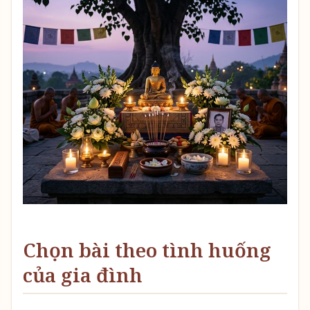
Chọn bài theo tình huống
của gia đình