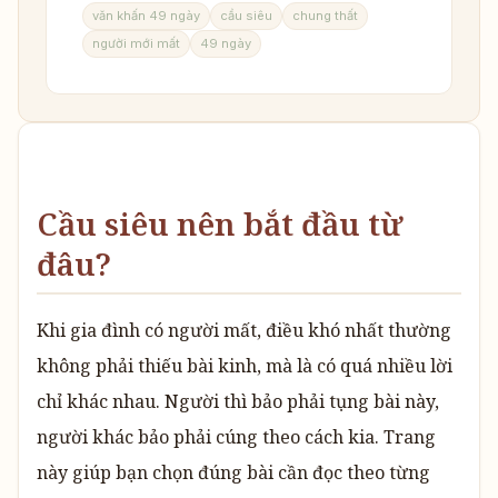
văn khấn 49 ngày
cầu siêu
chung thất
người mới mất
49 ngày
Cầu siêu nên bắt đầu từ
đâu?
Khi gia đình có người mất, điều khó nhất thường
không phải thiếu bài kinh, mà là có quá nhiều lời
chỉ khác nhau. Người thì bảo phải tụng bài này,
người khác bảo phải cúng theo cách kia. Trang
này giúp bạn chọn đúng bài cần đọc theo từng