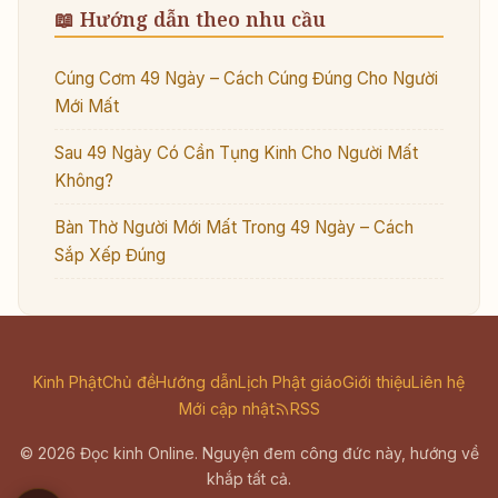
📖 Hướng dẫn theo nhu cầu
Cúng Cơm 49 Ngày – Cách Cúng Đúng Cho Người
Mới Mất
Sau 49 Ngày Có Cần Tụng Kinh Cho Người Mất
Không?
Bàn Thờ Người Mới Mất Trong 49 Ngày – Cách
Sắp Xếp Đúng
Kinh Phật
Chủ đề
Hướng dẫn
Lịch Phật giáo
Giới thiệu
Liên hệ
Mới cập nhật
RSS
© 2026 Đọc kinh Online. Nguyện đem công đức này, hướng về
khắp tất cả.