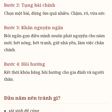
Bước 2: Tụng bài chính
Chọn một bài, đừng ôm quá nhiều. Chậm, rõ, vừa sức.
Bước 3: Khấn nguyện ngắn
Nói ngắn gọn điều mình muốn phát nguyện cho năm
mới: bớt nóng, bớt tranh, giữ nhà yên, làm việc chân
chính.
Bước 4: Hồi hướng
Kết thời khóa bằng hồi hướng cho gia đình và người
thân.
Đầu năm nên tránh gì?
sát sinh để cúng,