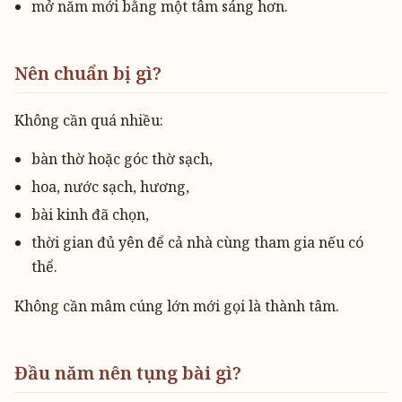
mở năm mới bằng một tâm sáng hơn.
Nên chuẩn bị gì?
Không cần quá nhiều:
bàn thờ hoặc góc thờ sạch,
hoa, nước sạch, hương,
bài kinh đã chọn,
thời gian đủ yên để cả nhà cùng tham gia nếu có
thể.
Không cần mâm cúng lớn mới gọi là thành tâm.
Đầu năm nên tụng bài gì?