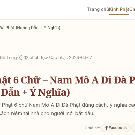
Trang chủ
Kinh Phật
Ch
Đà Phật (Hướng Dẫn + Ý Nghĩa)
h Độ Tông
· ⏱ 12 phút đọc
· Cập nhật: 2026-03-17
ật 6 Chữ – Nam Mô A Di Đà 
Dẫn + Ý Nghĩa)
Phật 6 chữ Nam Mô A Di Đà Phật đúng cách, ý nghĩa câ
cách niệm tại nhà cho người mới bắt đầu.
Chia sẻ:
Facebook