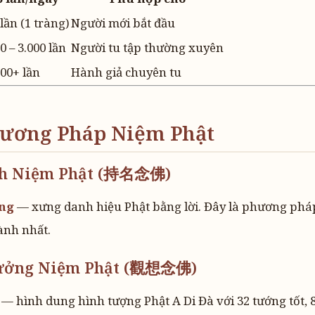
lần (1 tràng)
Người mới bắt đầu
0 – 3.000 lần
Người tu tập thường xuyên
000+ lần
Hành giả chuyên tu
hương Pháp Niệm Phật
anh Niệm Phật (持名念佛)
ng
— xưng danh hiệu Phật bằng lời. Đây là phương ph
hành nhất.
Tưởng Niệm Phật (觀想念佛)
— hình dung hình tượng Phật A Di Đà với 32 tướng tốt, 8