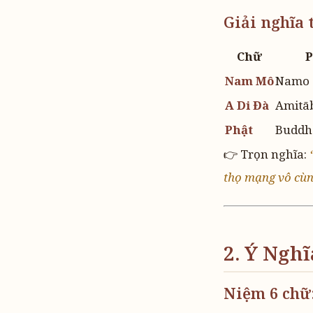
Giải nghĩa 
Chữ
P
Nam Mô
Namo
A Di Đà
Amitāb
Phật
Buddh
👉 Trọn nghĩa:
thọ mạng vô cùn
2. Ý Ngh
Niệm 6 chữ