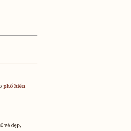
áp
phổ biến
0 vẻ đẹp,