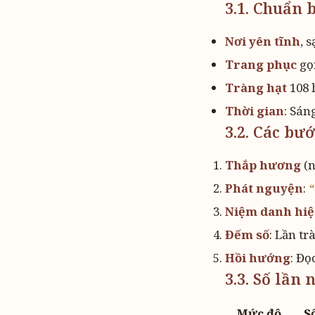
3.1. Chuẩn b
Nơi yên tĩnh
, 
Trang phục
gọ
Tràng hạt
108 
Thời gian
: Sán
3.2. Các bư
Thắp hương
(n
Phát nguyện
:
“
Niệm danh hi
Đếm số
: Lần t
Hồi hướng
: Đọ
3.3. Số lần
Mức độ
S