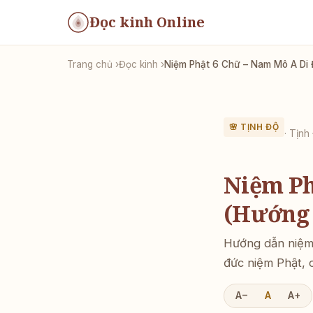
Đọc kinh Online
Trang chủ
Đọc kinh
Niệm Phật 6 Chữ – Nam Mô A Di 
🌸 TỊNH ĐỘ
· Tịn
Niệm Ph
(Hướng 
Hướng dẫn niệm 
đức niệm Phật, 
A−
A
A+