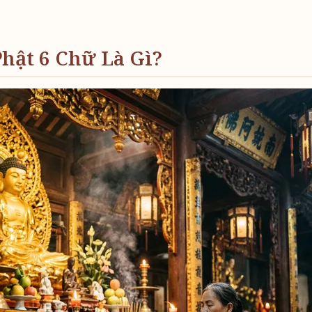
Phật 6 Chữ Là Gì?