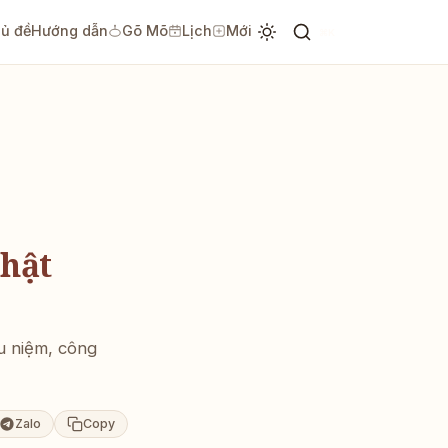
ủ đề
Hướng dẫn
Gõ Mõ
Lịch
Mới
⌘K
Phật
u niệm, công
Zalo
Copy