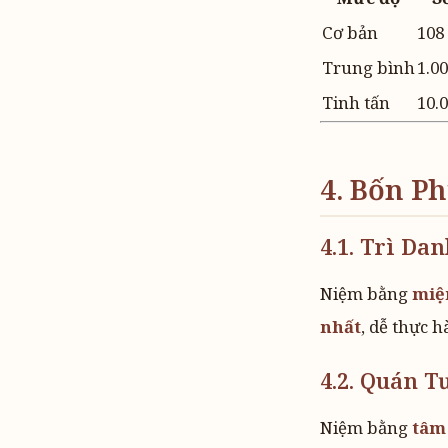
Cơ bản
108 
Trung bình
1.00
Tinh tấn
10.
4. Bốn P
4.1. Trì D
Niệm bằng
miệ
nhất
, dễ thực 
4.2. Quán 
Niệm bằng
tâm