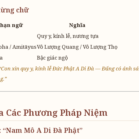
từng chữ
hạn ngữ
Nghĩa
Quy y, kính lễ, nương tựa
ha / Amitāyus
Vô Lượng Quang / Vô Lượng Thọ
a
Bậc giác ngộ
“Con xin quy y, kính lễ Đức Phật A Di Đà — Đấng có ánh s
g.”
ĩa Các Phương Pháp Niệm
: “Nam Mô A Di Đà Phật”