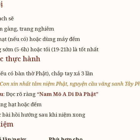
ị
sạch sẽ
n gàng, trang nghiêm
hạt (nếu có) hoặc dùng máy đếm
g sớm (5-6h) hoặc tối (19-21h) là tốt nhất
ớc thực hành
ếu có bàn thờ Phật), chắp tay xá 3 lần
Con xin nhất tâm niệm Phật, nguyện cầu vãng sanh Tây 
ệu
: Đọc rõ ràng
“Nam Mô A Di Đà Phật”
ràng hạt hoặc đếm
c bài hồi hướng sau khi niệm xong
 niệm
ố lần/ngày
Phù hợp cho