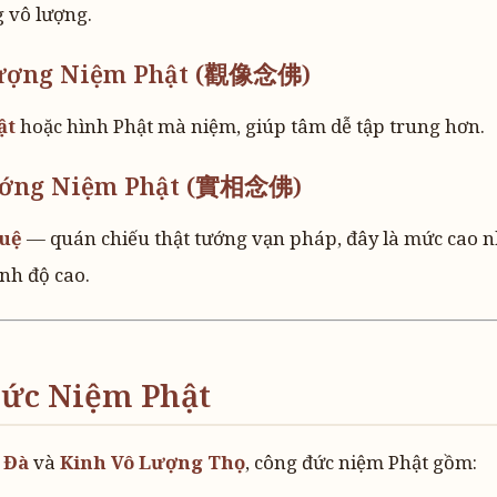
 vô lượng.
Tượng Niệm Phật (觀像念佛)
ật
hoặc hình Phật mà niệm, giúp tâm dễ tập trung hơn.
Tướng Niệm Phật (實相念佛)
tuệ
— quán chiếu thật tướng vạn pháp, đây là mức cao n
ình độ cao.
Đức Niệm Phật
 Đà
và
Kinh Vô Lượng Thọ
, công đức niệm Phật gồm: