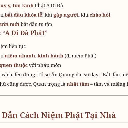
uy y, tôn kính
Phật A Di Đà
hi
bắt đầu khóa lễ
, khi
gặp người
, khi
chào hỏi
ười mới
bắt đầu tu tập
 “A Di Đà Phật”
iệm liên tục
hi
niệm nhanh
,
kinh hành
(đi niệm Phật)
quen thuộc
với pháp môn
 cách đều đúng. Tổ sư Ấn Quang đại sư dạy: “Bắt đầu ni
chữ cũng được. Quan trọng là
nhất tâm
– tâm và miệng 
 Dẫn Cách Niệm Phật Tại Nhà