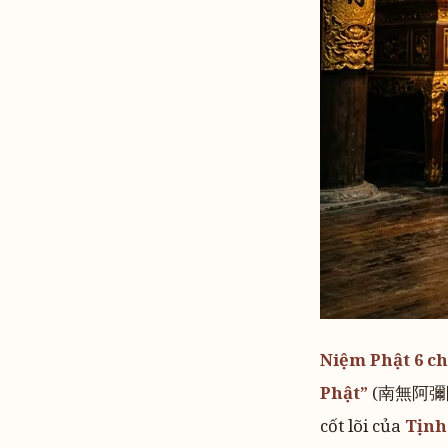
Niệm Phật 6 c
Phật”
(南無阿彌陀佛)
cốt lõi của
Tịnh