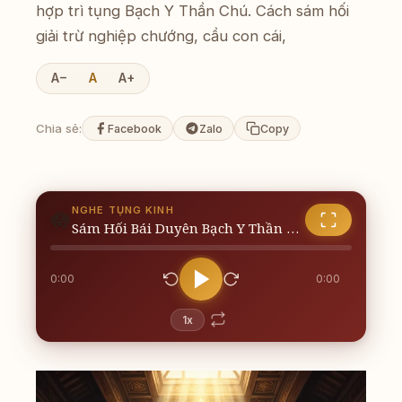
hợp trì tụng Bạch Y Thần Chú. Cách sám hối
giải trừ nghiệp chướng, cầu con cái,
A−
A
A+
Chia sẻ:
Facebook
Zalo
Copy
NGHE TỤNG KINH
🪷
Sám Hối Bái Duyên Bạch Y Thần Chú - Giải Nghiệp Và Cầu
0:00
0:00
1x