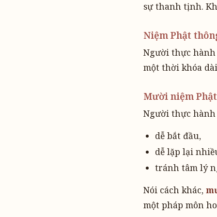
sự thanh tịnh. Kh
Niệm Phật thôn
Người thực hành c
một thời khóa dài
Mười niệm Phật
Người thực hành 
dễ bắt đầu,
dễ lặp lại nhiề
tránh tâm lý n
Nói cách khác,
mư
một pháp môn ho