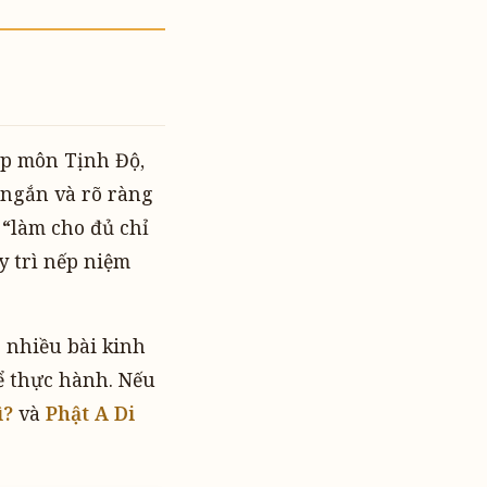
p môn Tịnh Độ,
 ngắn và rõ ràng
 “làm cho đủ chỉ
y trì nếp niệm
 nhiều bài kinh
hể thực hành. Nếu
ì?
và
Phật A Di