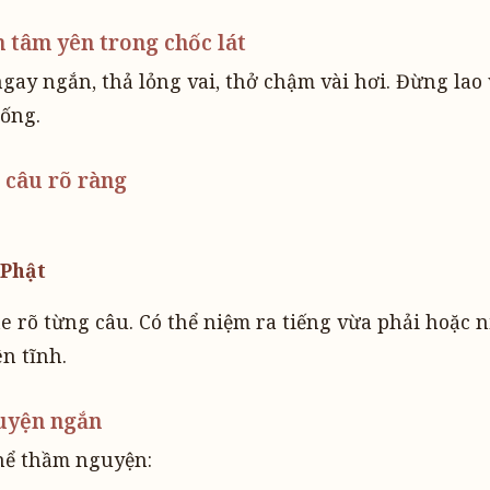
n tâm yên trong chốc lát
gay ngắn, thả lỏng vai, thở chậm vài hơi. Đừng lao
uống.
 câu rõ ràng
 Phật
he rõ từng câu. Có thể niệm ra tiếng vừa phải hoặc
n tĩnh.
guyện ngắn
thể thầm nguyện: