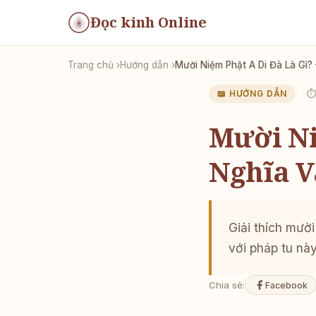
Đọc kinh Online
Trang chủ
Hướng dẫn
Mười Niệm Phật A Di Đà Là Gì? 
⏱ 
📖 HƯỚNG DẪN
Mười Ni
Nghĩa V
Giải thích mười
với pháp tu nà
Chia sẻ:
Facebook