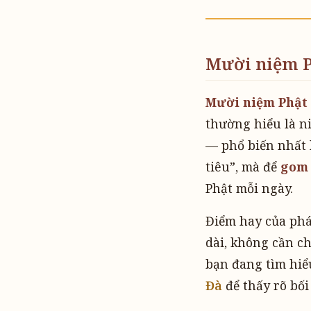
Mười niệm Ph
Mười niệm Phật 
thường hiểu là 
— phổ biến nhất 
tiêu”, mà để
gom 
Phật mỗi ngày.
Điểm hay của phá
dài, không cần ch
bạn đang tìm hiể
Đà
để thấy rõ bố