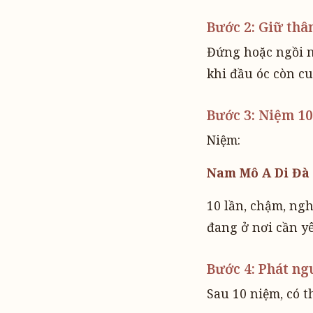
Bước 2: Giữ thâ
Đứng hoặc ngồi n
khi đầu óc còn c
Bước 3: Niệm 10
Niệm:
Nam Mô A Di Đà
10 lần, chậm, ng
đang ở nơi cần yê
Bước 4: Phát n
Sau 10 niệm, có 