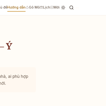
ủ đề
Hướng dẫn
Gõ Mõ
Lịch
Mới
⌘K
– Ý
nhà, ai phù hợp
mới.