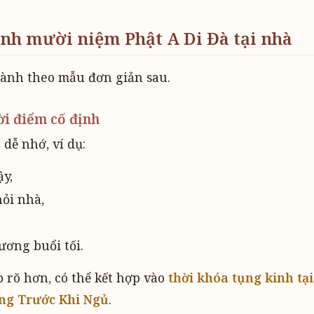
nh mười niệm Phật A Di Đà tại nhà
hành theo mẫu đơn giản sau.
ời điểm cố định
dễ nhớ, ví dụ:
ậy,
hỏi nhà,
ương buổi tối.
 rõ hơn, có thể kết hợp vào
thời khóa tụng kinh tạ
ng Trước Khi Ngủ
.