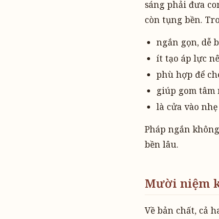
sáng phải đưa co
còn tụng bền. Tr
ngắn gọn, dễ b
ít tạo áp lực n
phù hợp để ch
giúp gom tâm 
là cửa vào nh
Pháp ngắn không 
bền lâu.
Mười niệm k
Về bản chất, cả h