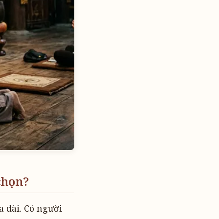
chọn?
a dài. Có người