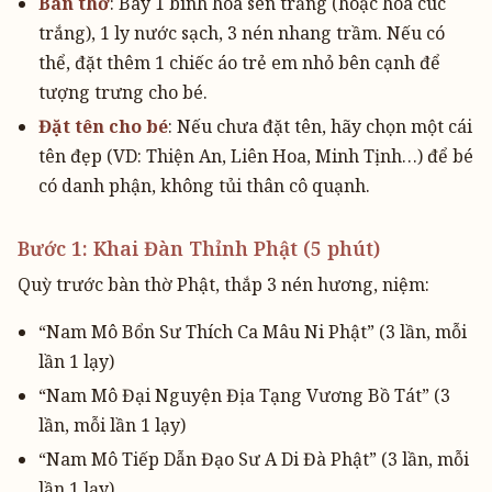
Bàn thờ
: Bày 1 bình hoa sen trắng (hoặc hoa cúc
trắng), 1 ly nước sạch, 3 nén nhang trầm. Nếu có
thể, đặt thêm 1 chiếc áo trẻ em nhỏ bên cạnh để
tượng trưng cho bé.
Đặt tên cho bé
: Nếu chưa đặt tên, hãy chọn một cái
tên đẹp (VD: Thiện An, Liên Hoa, Minh Tịnh…) để bé
có danh phận, không tủi thân cô quạnh.
Bước 1: Khai Đàn Thỉnh Phật (5 phút)
Quỳ trước bàn thờ Phật, thắp 3 nén hương, niệm:
“Nam Mô Bổn Sư Thích Ca Mâu Ni Phật” (3 lần, mỗi
lần 1 lạy)
“Nam Mô Đại Nguyện Địa Tạng Vương Bồ Tát” (3
lần, mỗi lần 1 lạy)
“Nam Mô Tiếp Dẫn Đạo Sư A Di Đà Phật” (3 lần, mỗi
lần 1 lạy)