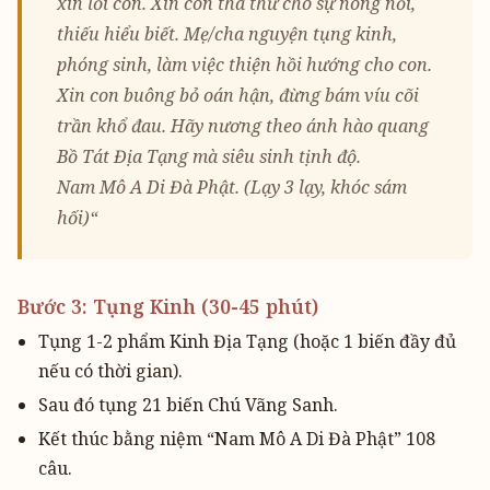
xin lỗi con. Xin con tha thứ cho sự nông nổi,
thiếu hiểu biết. Mẹ/cha nguyện tụng kinh,
phóng sinh, làm việc thiện hồi hướng cho con.
Xin con buông bỏ oán hận, đừng bám víu cõi
trần khổ đau. Hãy nương theo ánh hào quang
Bồ Tát Địa Tạng mà siêu sinh tịnh độ.
Nam Mô A Di Đà Phật. (Lạy 3 lạy, khóc sám
hối)“
Bước 3: Tụng Kinh (30-45 phút)
Tụng 1-2 phẩm Kinh Địa Tạng (hoặc 1 biến đầy đủ
nếu có thời gian).
Sau đó tụng 21 biến Chú Vãng Sanh.
Kết thúc bằng niệm “Nam Mô A Di Đà Phật” 108
câu.