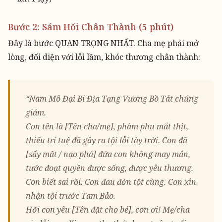
Bước 2: Sám Hối Chân Thành (5 phút)
Đây là bước QUAN TRỌNG NHẤT. Cha mẹ phải mở
lòng, đối diện với lỗi lầm, khóc thương chân thành:
“Nam Mô Đại Bi Địa Tạng Vương Bồ Tát chứng
giám.
Con tên là [Tên cha/mẹ], phàm phu mắt thịt,
thiếu trí tuệ đã gây ra tội lỗi tày trời. Con đã
[sẩy mất / nạo phá] đứa con không may mắn,
tước đoạt quyền được sống, được yêu thương.
Con biết sai rồi. Con đau đớn tột cùng. Con xin
nhận tội trước Tam Bảo.
Hỡi con yêu [Tên đặt cho bé], con ơi! Mẹ/cha