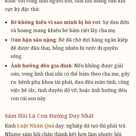
Khác với vong linh người lớn, thai nhi mang oán khí
cực kỳ đặc thù:
Bé không hiểu vì sao mình bị bỏ rơi
: Sự đau đớn
và hoang mang khiến bé bám riết lấy cha mẹ.
Oán hận sâu nặng
: Bé đã chờ đợi hàng ngàn kiếp
để được đầu thai, bỗng nhiên bị tước đi quyền
sống.
Ảnh hưởng đến gia đình
: Nếu không được giải
oán, vong linh thai nhi có thể bám theo cha mẹ, gây
ra: bệnh phụ khoa tái phát, đau đầu mãn tính, công
việc bế tắc, tình duyên đổ vỡ, hoặc ảnh hưởng đến
con cái sau này.
Sám Hối Là Con Đường Duy Nhất
Kinh
Luật Nhân Quả
dạy: nghiệp đã tạo thì phải trả.
Nhưng sám hối chân thành kết hợp làm phước hồi