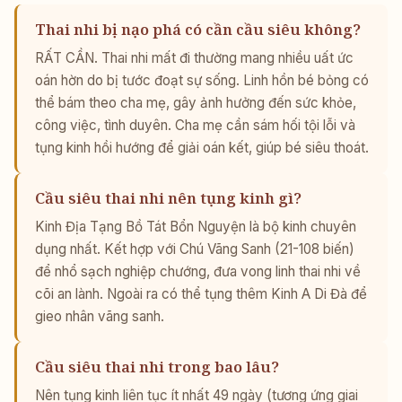
Thai nhi bị nạo phá có cần cầu siêu không?
RẤT CẦN. Thai nhi mất đi thường mang nhiều uất ức
oán hờn do bị tước đoạt sự sống. Linh hồn bé bỏng có
thể bám theo cha mẹ, gây ảnh hưởng đến sức khỏe,
công việc, tình duyên. Cha mẹ cần sám hối tội lỗi và
tụng kinh hồi hướng để giải oán kết, giúp bé siêu thoát.
Cầu siêu thai nhi nên tụng kinh gì?
Kinh Địa Tạng Bồ Tát Bổn Nguyện là bộ kinh chuyên
dụng nhất. Kết hợp với Chú Vãng Sanh (21-108 biến)
để nhổ sạch nghiệp chướng, đưa vong linh thai nhi về
cõi an lành. Ngoài ra có thể tụng thêm Kinh A Di Đà để
gieo nhân vãng sanh.
Cầu siêu thai nhi trong bao lâu?
Nên tụng kinh liên tục ít nhất 49 ngày (tương ứng giai