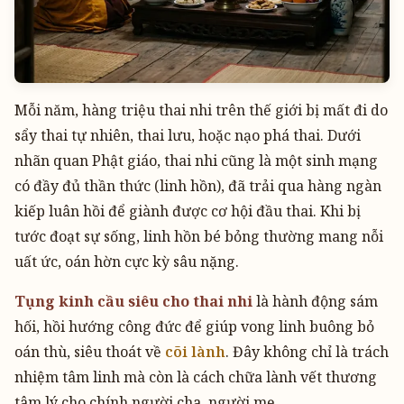
Mỗi năm, hàng triệu thai nhi trên thế giới bị mất đi do
sẩy thai tự nhiên, thai lưu, hoặc nạo phá thai. Dưới
nhãn quan Phật giáo, thai nhi cũng là một sinh mạng
có đầy đủ thần thức (linh hồn), đã trải qua hàng ngàn
kiếp luân hồi để giành được cơ hội đầu thai. Khi bị
tước đoạt sự sống, linh hồn bé bỏng thường mang nỗi
uất ức, oán hờn cực kỳ sâu nặng.
Tụng kinh cầu siêu cho thai nhi
là hành động sám
hối, hồi hướng công đức để giúp vong linh buông bỏ
oán thù, siêu thoát về
cõi lành
. Đây không chỉ là trách
nhiệm tâm linh mà còn là cách chữa lành vết thương
tâm lý cho chính người cha, người mẹ.