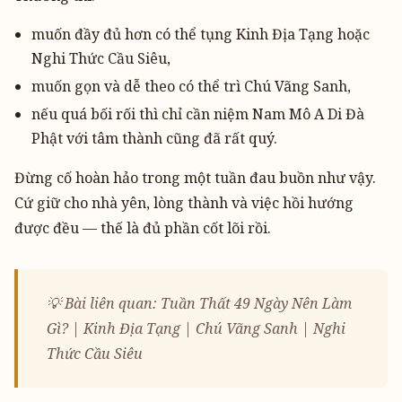
muốn đầy đủ hơn có thể tụng Kinh Địa Tạng hoặc
Nghi Thức Cầu Siêu,
muốn gọn và dễ theo có thể trì Chú Vãng Sanh,
nếu quá bối rối thì chỉ cần niệm Nam Mô A Di Đà
Phật với tâm thành cũng đã rất quý.
Đừng cố hoàn hảo trong một tuần đau buồn như vậy.
Cứ giữ cho nhà yên, lòng thành và việc hồi hướng
được đều — thế là đủ phần cốt lõi rồi.
💡 Bài liên quan: Tuần Thất 49 Ngày Nên Làm
Gì? | Kinh Địa Tạng | Chú Vãng Sanh | Nghi
Thức Cầu Siêu