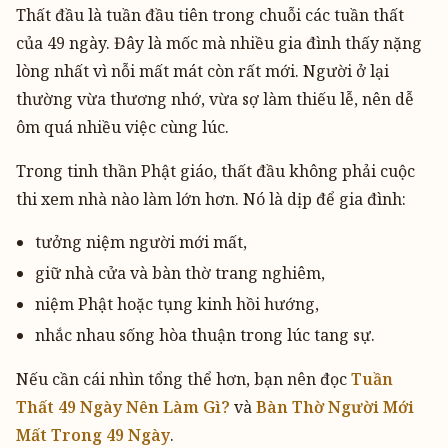
Thất đầu là tuần đầu tiên trong chuỗi các tuần thất
của 49 ngày. Đây là mốc mà nhiều gia đình thấy nặng
lòng nhất vì nỗi mất mát còn rất mới. Người ở lại
thường vừa thương nhớ, vừa sợ làm thiếu lễ, nên dễ
ôm quá nhiều việc cùng lúc.
Trong tinh thần Phật giáo, thất đầu không phải cuộc
thi xem nhà nào làm lớn hơn. Nó là dịp để gia đình:
tưởng niệm người mới mất,
giữ nhà cửa và bàn thờ trang nghiêm,
niệm Phật hoặc tụng kinh hồi hướng,
nhắc nhau sống hòa thuận trong lúc tang sự.
Nếu cần cái nhìn tổng thể hơn, bạn nên đọc
Tuần
Thất 49 Ngày Nên Làm Gì?
và
Bàn Thờ Người Mới
Mất Trong 49 Ngày
.