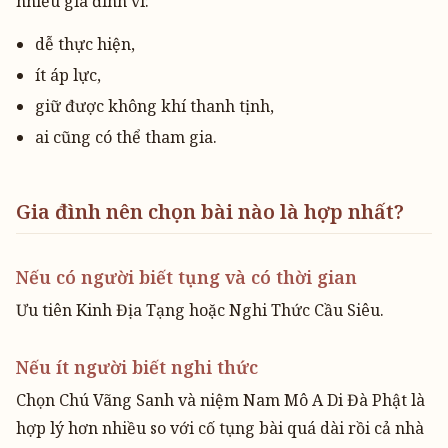
nhiều gia đình vì:
dễ thực hiện,
ít áp lực,
giữ được không khí thanh tịnh,
ai cũng có thể tham gia.
Gia đình nên chọn bài nào là hợp nhất?
Nếu có người biết tụng và có thời gian
Ưu tiên Kinh Địa Tạng hoặc Nghi Thức Cầu Siêu.
Nếu ít người biết nghi thức
Chọn Chú Vãng Sanh và niệm Nam Mô A Di Đà Phật là
hợp lý hơn nhiều so với cố tụng bài quá dài rồi cả nhà