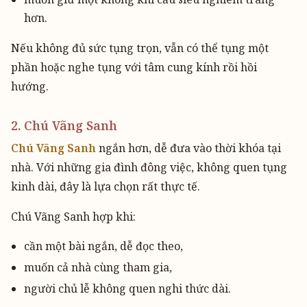
hơn.
Nếu không đủ sức tụng trọn, vẫn có thể tụng một
phần hoặc nghe tụng với tâm cung kính rồi hồi
hướng.
2. Chú Vãng Sanh
Chú Vãng Sanh
ngắn hơn, dễ đưa vào thời khóa tại
nhà. Với những gia đình đông việc, không quen tụng
kinh dài, đây là lựa chọn rất thực tế.
Chú Vãng Sanh hợp khi:
cần một bài ngắn, dễ đọc theo,
muốn cả nhà cùng tham gia,
người chủ lễ không quen nghi thức dài.